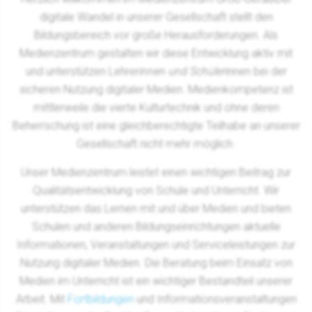
digitale Wandel in unserer Gesellschaft stellt den
Bildungsbereich vor große Herausforderungen. Als
Medienzentrum gestalten wir diese Entwicklung aktiv mit
und unterstützen Lehrer
innen und Schüler
innen bei der
sicheren Nutzung digitaler Medien. Medienkompetenz ist
mittlerweile die vierte Kulturtechnik und ohne deren
Beherrschung ist eine gleichberechtigte Teilhabe an unserer
Gesellschaft nicht mehr möglich.
Unser Medienzentrum leistet einen wichtigen Beitrag zur
Qualitätsentwicklung von Schule und Unterricht. Wir
unterstützen das Lernen mit und über Medien und bieten
Schulen und anderen Bildungseinrichtungen aktuelle
Informationen, Veranstaltungen und Serviceleistungen zur
Nutzung digitaler Medien. Die Beratung beim Einsatz von
Medien im Unterricht ist ein wichtiger Bestandteil unserer
Arbeit. Mit
Fortbildungen
und Informationsveranstaltungen