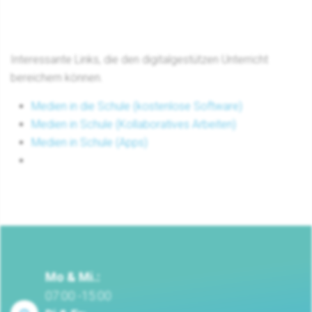
Interessante Links, die den digitalgestützen Unterricht
bereichern können.
Medien in die Schule (kostenlose Software)
Medien in Schule (Kollaboratives Arbeiten)
Medien in Schule (Apps)
Mo & Mi.:
07:00 -15:00