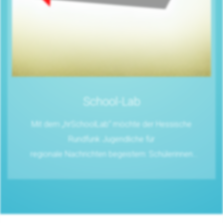
School-Lab
Mit dem „hrSchoolLab“ möchte der Hessische
Rundfunk Jugendliche für
regionale Nachrichten begeistern: Schülerinnen
und Schüler der
Oberstufe haben ein eigenes Nachrichtenformat
entwickelt und nun haben
weitere hessische Schülerinnen und Schüler die