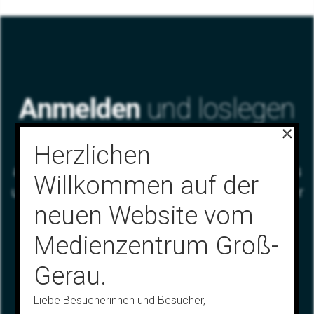
Anmelden
und loslegen
×
Herzlichen
Nutzen Sie unsere große Auswahl an
ausgesuchten didaktischen Medien wie Videos
Willkommen auf der
und dazugehörige Arbeitsblätter für Sie und für
neuen Website vom
ihre Schülerinnen und Schüler.
Medienzentrum Groß-
Gerau.
Liebe Besucherinnen und Besucher,