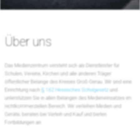
Über uns
Das Medienzentrum versteht sich als Dienstleister für
Schulen, Vereine, Kirchen und alle anderen Träger
öffentlicher Belange des Kreises Groß-Gerau. Wir sind eine
Einrichtung nach
§ 162 Hessisches Schulgesetz
und
unterstützen Sie in allen Belangen des Medieneinsatzes im
nichtkommerziellen Bereich. Wir verleihen Medien und
Geräte, beraten bei Verleih und Kauf und bieten
Fortbildungen an.