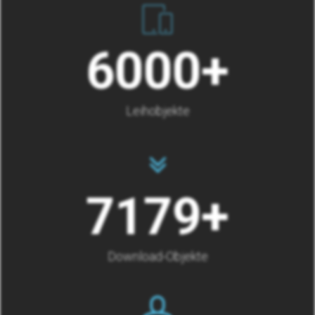
6000
+
Leihobjekte
8000
+
Download-Objekte