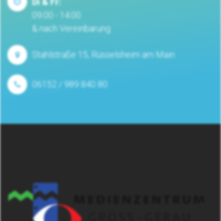
Di & Fr:
09:00 - 14:00
& nach Vereinbarung
Stahlstraße 15, Rüsselsheim am Main
06152 / 989 840 80