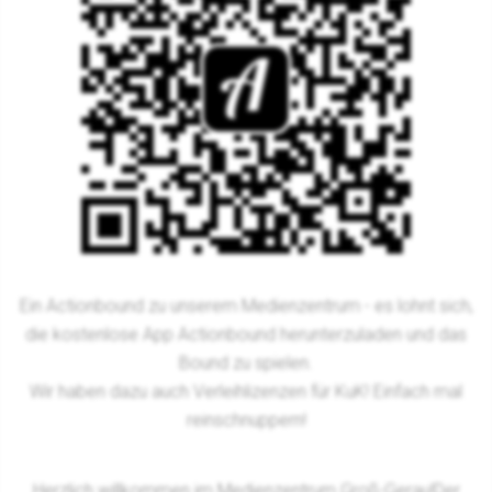
Ein Actionbound zu unserem Medienzentrum - es lohnt sich,
die kostenlose App Actionbound herunterzuladen und das
Bound zu spielen.
Wir haben dazu auch Verleihlizenzen für KuK! Einfach mal
reinschnuppern!
Herzlich willkommen im Medienzentrum Groß-Gerau!
Der