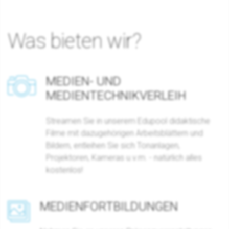
Was bieten wir?
MEDIEN- UND
MEDIENTECHNIKVERLEIH
Streamen Sie in unserem Edupool didaktische
Filme mit dazugehörigen Arbeitsblättern und
Bildern, entleihen Sie sich Tonanlagen,
Projektoren, Kameras u.v.m. - natürlich alles
kostenlos!
MEDIENFORTBILDUNGEN