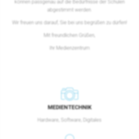
können passgenau auf die Bedürfnisse der Schulen
abgestimmt werden.
Wir freuen uns darauf, Sie bei uns begrüßen zu dürfen!
Mit freundlichen Grüßen,
Ihr Medienzentrum
MEDIENTECHNIK
Hardware, Software, Digitales