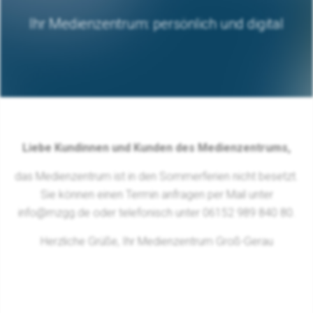
Ihr Medienzentrum: persönlich und digital
Liebe Kundinnen und Kunden des Medienzentrums,
das Medienzentrum ist in den Sommerferien nicht besetzt.
Sie können einen Termin anfragen per Mail unter
info@mzgg.de oder telefonisch unter 06152 989 840 80.
Herzliche Grüße, Ihr Medienzentrum Groß-Gerau