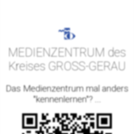
MEDIENZENTRUM des
Kreises GROSS-GERAU
Das Medienzentrum mal anders
"kennenlernen"? ...