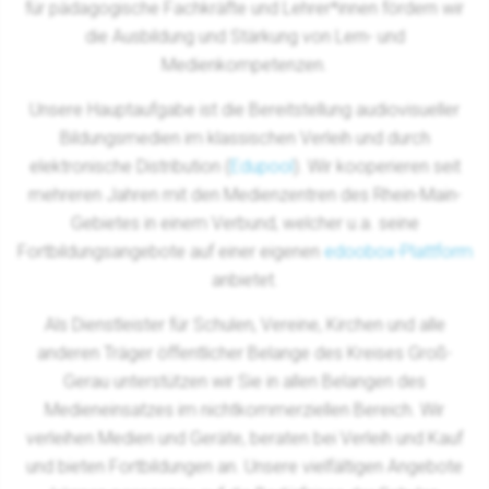
für pädagogische Fachkräfte und Lehrer*innen fördern wir
die Ausbildung und Stärkung von Lern- und
Medienkompetenzen.
Unsere Hauptaufgabe ist die Bereitstellung audiovisueller
Bildungsmedien im klassischen Verleih und durch
elektronische Distribution (
Edupool
). Wir kooperieren seit
mehreren Jahren mit den Medienzentren des Rhein-Main-
Gebietes in einem Verbund, welcher u.a. seine
Fortbildungsangebote auf einer eigenen
edoobox-Plattform
anbietet.
Als Dienstleister für Schulen, Vereine, Kirchen und alle
anderen Träger öffentlicher Belange des Kreises Groß-
Gerau unterstützen wir Sie in allen Belangen des
Medieneinsatzes im nichtkommerziellen Bereich. Wir
verleihen Medien und Geräte, beraten bei Verleih und Kauf
und bieten Fortbildungen an. Unsere vielfältigen Angebote