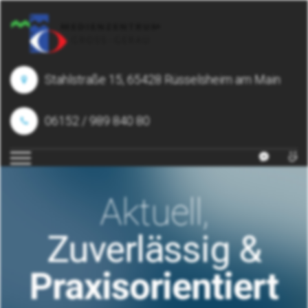
Stahlstraße 15, 65428 Rüsselsheim am Main
06152 / 989 840 80
Aktuell,
Zuverlässig &
Praxisorientiert