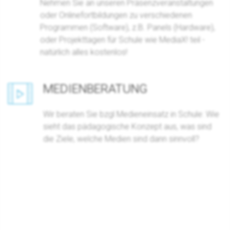
Nehmen Sie an unseren Präsenzveranstaltungen
oder Onlinefortbildungen zu verschiedenen
Programmen (Software), z.B. Panels (Hardware),
oder Projekttagen für Schule wie MediaX! teil -
natürlich alles kostenlos!
MEDIENBERATUNG
Wir beraten Sie bzgl Medieneinsatz in Schule: Wie
sieht das pädagogische Konzept aus, was sind
die Ziele, welche Medien sind dann sinnvoll?