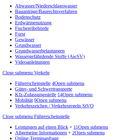
Abwasser/Niederschlagswasser
Bauanträge/Baurechtsverfahren
Bodenschutz
Erdwärmenutzung
Fischereibehörde
Forst
Gewässer
Grundwasser
Grundwasserbelastungen
Wassergefährdende Stoffe (AwSV)
Videoanleitungen
Close submenu
Verkehr
Führerscheinstelle
4
Open submenu
Güter- und Schwertransporte
Kfz-Zulassungsstelle
14
Open submenu
Mobilität
9
Open submenu
Verkehrszeichen / Verkehrsregeln StVO
Close submenu
Führerscheinstelle
Leistungen auf einen Blick
+
11
Open submenu
Allgemeine Informationen
+
2
Open submenu
Online-Terminanfrage