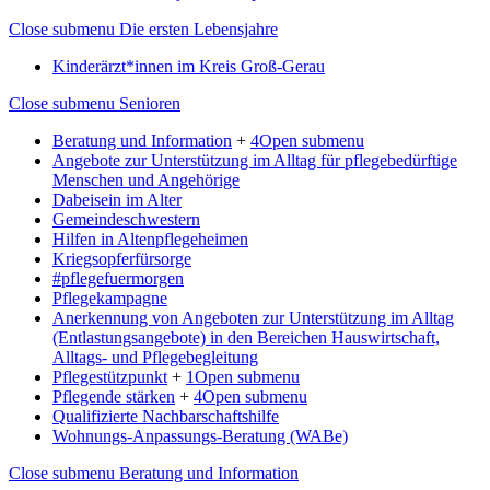
Close submenu
Die ersten Lebensjahre
Kinderärzt*innen im Kreis Groß-Gerau
Close submenu
Senioren
Beratung und Information
+
4
Open submenu
Angebote zur Unterstützung im Alltag für pflegebedürftige
Menschen und Angehörige
Dabeisein im Alter
Gemeindeschwestern
Hilfen in Altenpflegeheimen
Kriegsopferfürsorge
#pflegefuermorgen
Pflegekampagne
Anerkennung von Angeboten zur Unterstützung im Alltag
(Entlastungsangebote) in den Bereichen Hauswirtschaft,
Alltags- und Pflegebegleitung
Pflegestützpunkt
+
1
Open submenu
Pflegende stärken
+
4
Open submenu
Qualifizierte Nachbarschaftshilfe
Wohnungs-Anpassungs-Beratung (WABe)
Close submenu
Beratung und Information