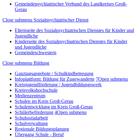
Gemeindepsychiatrischer Verbund des Landkreises Groß-
Gerau
Close submenu
Sozialpsychiatrischer Dienst
Elternseite des Sozialpsychiatrischen Dienstes für Kinder und
Jugendliche
Kinderseite des Sozialpsychiatrischen Dienstes für Kinder
und Jugendliche
Gemeindeschwestern
Close submenu
Bildung
Ganztagsangebote / Schulkindbetreuung
Infoplattform: Bildung für Zugewanderte
7
Open submenu
Kreisjugendförderung / Jugendbildungswerk
Kreisvolkshochschule
Medienzentrum
Schulen im Kreis Groß-Gerau
Schulentwicklung im Kreis Groß-Gerau
Schülerbeförderung
4
Open submenu
Schulsozialarbeit
Schulverwaltung
Regionale Bildungsplanung
Übergang Schule - Beruf