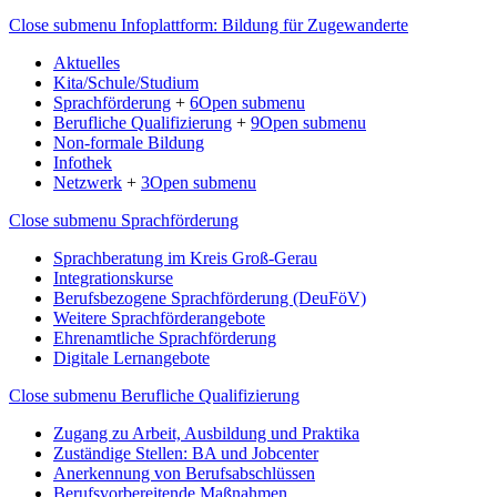
Close submenu
Infoplattform: Bildung für Zugewanderte
Aktuelles
Kita/Schule/Studium
Sprachförderung
+
6
Open submenu
Berufliche Qualifizierung
+
9
Open submenu
Non-formale Bildung
Infothek
Netzwerk
+
3
Open submenu
Close submenu
Sprachförderung
Sprachberatung im Kreis Groß-Gerau
Integrationskurse
Berufsbezogene Sprachförderung (DeuFöV)
Weitere Sprachförderangebote
Ehrenamtliche Sprachförderung
Digitale Lernangebote
Close submenu
Berufliche Qualifizierung
Zugang zu Arbeit, Ausbildung und Praktika
Zuständige Stellen: BA und Jobcenter
Anerkennung von Berufsabschlüssen
Berufsvorbereitende Maßnahmen