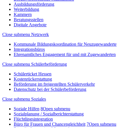
Ausbildungsförderung
Weiterbildung
Kammern
Beratungsstellen
Digitale Angebote
Close submenu
Netzwerk
Kommunale Bildungskoordination für Neuzugewanderte
Integrationsbüros
Ehrenamtliches Engagement für und mit Zugewanderten
Close submenu
Schülerbeförderung
Schülerticket Hessen
Kostenrückerstattung
Beförderung im freigestellten Schülerverkehr
Datenschutz bei der Schülerbeförderung
Close submenu
Soziales
Soziale Hilfen
8
Open submenu
Sozialplanung / Sozialberichterstattung
Flüchtlingsintegration
Büro für Frauen und Chancengleichheit
7
Open submenu