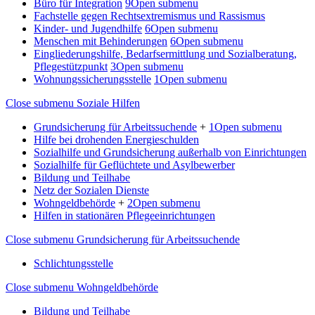
Büro für Integration
9
Open submenu
Fachstelle gegen Rechtsextremismus und Rassismus
Kinder- und Jugendhilfe
6
Open submenu
Menschen mit Behinderungen
6
Open submenu
Eingliederungshilfe, Bedarfsermittlung und Sozialberatung,
Pflegestützpunkt
3
Open submenu
Wohnungssicherungsstelle
1
Open submenu
Close submenu
Soziale Hilfen
Grundsicherung für Arbeitssuchende
+
1
Open submenu
Hilfe bei drohenden Energieschulden
Sozialhilfe und Grundsicherung außerhalb von Einrichtungen
Sozialhilfe für Geflüchtete und Asylbewerber
Bildung und Teilhabe
Netz der Sozialen Dienste
Wohngeldbehörde
+
2
Open submenu
Hilfen in stationären Pflegeeinrichtungen
Close submenu
Grundsicherung für Arbeitssuchende
Schlichtungsstelle
Close submenu
Wohngeldbehörde
Bildung und Teilhabe