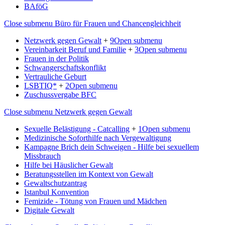
BAföG
Close submenu
Büro für Frauen und Chancengleichheit
Netzwerk gegen Gewalt
+
9
Open submenu
Vereinbarkeit Beruf und Familie
+
3
Open submenu
Frauen in der Politik
Schwangerschaftskonflikt
Vertrauliche Geburt
LSBTIQ*
+
2
Open submenu
Zuschussvergabe BFC
Close submenu
Netzwerk gegen Gewalt
Sexuelle Belästigung - Catcalling
+
1
Open submenu
Medizinische Soforthilfe nach Vergewaltigung
Kampagne Brich dein Schweigen - Hilfe bei sexuellem
Missbrauch
Hilfe bei Häuslicher Gewalt
Beratungsstellen im Kontext von Gewalt
Gewaltschutzantrag
Istanbul Konvention
Femizide - Tötung von Frauen und Mädchen
Digitale Gewalt