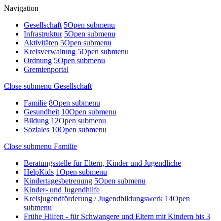
Navigation
Gesellschaft
5
Open submenu
Infrastruktur
5
Open submenu
Aktivitäten
5
Open submenu
Kreisverwaltung
5
Open submenu
Ordnung
5
Open submenu
Gremienportal
Close submenu
Gesellschaft
Familie
8
Open submenu
Gesundheit
10
Open submenu
Bildung
12
Open submenu
Soziales
10
Open submenu
Close submenu
Familie
Beratungsstelle für Eltern, Kinder und Jugendliche
HelpKids
1
Open submenu
Kindertagesbetreuung
5
Open submenu
Kinder- und Jugendhilfe
Kreisjugendförderung / Jugendbildungswerk
14
Open
submenu
Frühe Hilfen - für Schwangere und Eltern mit Kindern bis 3