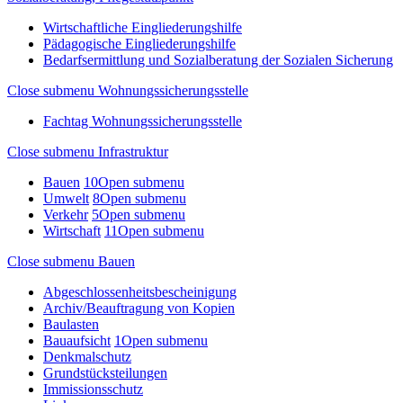
Wirtschaftliche Eingliederungshilfe
Pädagogische Eingliederungshilfe
Bedarfsermittlung und Sozialberatung der Sozialen Sicherung
Close submenu
Wohnungssicherungsstelle
Fachtag Wohnungssicherungsstelle
Close submenu
Infrastruktur
Bauen
10
Open submenu
Umwelt
8
Open submenu
Verkehr
5
Open submenu
Wirtschaft
11
Open submenu
Close submenu
Bauen
Abgeschlossenheitsbescheinigung
Archiv/Beauftragung von Kopien
Baulasten
Bauaufsicht
1
Open submenu
Denkmalschutz
Grundstücksteilungen
Immissionsschutz