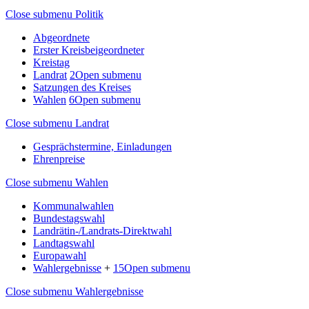
Close submenu
Politik
Abgeordnete
Erster Kreisbeigeordneter
Kreistag
Landrat
2
Open submenu
Satzungen des Kreises
Wahlen
6
Open submenu
Close submenu
Landrat
Gesprächstermine, Einladungen
Ehrenpreise
Close submenu
Wahlen
Kommunalwahlen
Bundestagswahl
Landrätin-/Landrats-Direktwahl
Landtagswahl
Europawahl
Wahlergebnisse
+
15
Open submenu
Close submenu
Wahlergebnisse