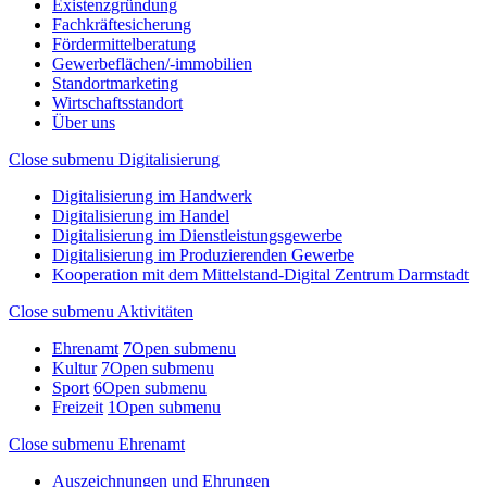
Existenzgründung
Fachkräftesicherung
Fördermittelberatung
Gewerbeflächen/-immobilien
Standortmarketing
Wirtschaftsstandort
Über uns
Close submenu
Digitalisierung
Digitalisierung im Handwerk
Digitalisierung im Handel
Digitalisierung im Dienstleistungsgewerbe
Digitalisierung im Produzierenden Gewerbe
Kooperation mit dem Mittelstand-Digital Zentrum Darmstadt
Close submenu
Aktivitäten
Ehrenamt
7
Open submenu
Kultur
7
Open submenu
Sport
6
Open submenu
Freizeit
1
Open submenu
Close submenu
Ehrenamt
Auszeichnungen und Ehrungen