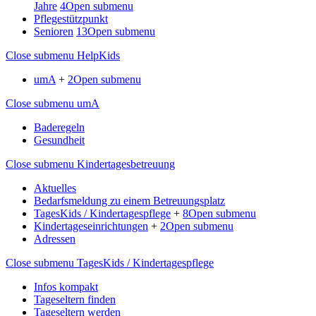
Jahre
4
Open submenu
Pflegestützpunkt
Senioren
13
Open submenu
Close submenu
HelpKids
umA
+
2
Open submenu
Close submenu
umA
Baderegeln
Gesundheit
Close submenu
Kindertagesbetreuung
Aktuelles
Bedarfsmeldung zu einem Betreuungsplatz
TagesKids / Kindertagespflege
+
8
Open submenu
Kindertageseinrichtungen
+
2
Open submenu
Adressen
Close submenu
TagesKids / Kindertagespflege
Infos kompakt
Tageseltern finden
Tageseltern werden