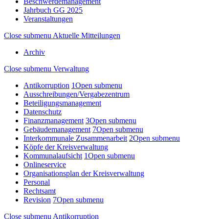
Beschwerdemanagement
Jahrbuch GG 2025
Veranstaltungen
Close submenu
Aktuelle Mitteilungen
Archiv
Close submenu
Verwaltung
Antikorruption
1
Open submenu
Ausschreibungen/Vergabezentrum
Beteiligungsmanagement
Datenschutz
Finanzmanagement
3
Open submenu
Gebäudemanagement
7
Open submenu
Interkommunale Zusammenarbeit
2
Open submenu
Köpfe der Kreisverwaltung
Kommunalaufsicht
1
Open submenu
Onlineservice
Organisationsplan der Kreisverwaltung
Personal
Rechtsamt
Revision
7
Open submenu
Close submenu
Antikorruption