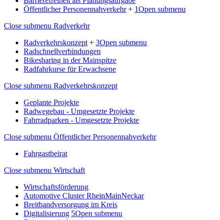
Barrierefreiheit als Planungsaufgabe
Öffentlicher Personennahverkehr
+
1
Open submenu
Close submenu
Radverkehr
Radverkehrskonzept
+
3
Open submenu
Radschnellverbindungen
Bikesharing in der Mainspitze
Radfahrkurse für Erwachsene
Close submenu
Radverkehrskonzept
Geplante Projekte
Radwegebau - Umgesetzte Projekte
Fahrradparken - Umgesetzte Projekte
Close submenu
Öffentlicher Personennahverkehr
Fahrgastbeirat
Close submenu
Wirtschaft
Wirtschaftsförderung
Automotive Cluster RheinMainNeckar
Breitbandversorgung im Kreis
Digitalisierung
5
Open submenu