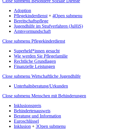
Close submenu
Besondere Soziale Dienste
Adoption
Pflegekinderdienst
+
4
Open submenu
Bereitschaftspflege
Jugendhilfe im Strafverfahren (JuHiS)
Amtsvormundschaft
Close submenu
Pflegekinderdienst
Superheld*innen gesucht
Wie werden Sie Pflegefamilie
Rechtliche Grundlagen
Finanzielle Leistungen
Close submenu
Wirtschaftliche Jugendhilfe
Unterhaltsberatung/Urkunden
Close submenu
Menschen mit Behinderungen
Inklusionspreis
Behindertenausweis
Beratung und Information
Euroschlüssel
Inklusion
+
3
Open submenu