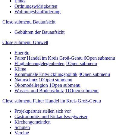
Links
Ordnungswidrigkeiten
Wohnungsbauförderung
Close submenu
Bauaufsicht
Gebühren der Bauaufsicht
Close submenu
Umwelt
Energie
Fairer Handel im Kreis Groß-Gerau
6
Open submenu
Flughafenangelegenheiten
1
Open submenu
Klima
Kommunale Entwicklungspolitik
4
Open submenu
Naturschutz
10
Open submenu
Ökomodellregion
1
Open submenu
Wasser- und Bodenschutz
11
Open submenu
Close submenu
Fairer Handel im Kreis Groß-Gerau
Projektpartner stellen sich vor
Gastronomie- und Einkaufswegweiser
Kirchengemeinden
Schulen
Vereine