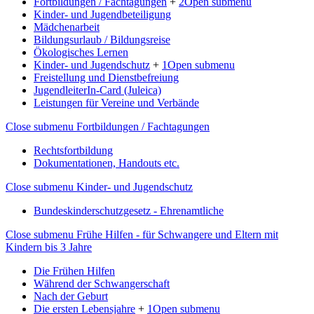
Fortbildungen / Fachtagungen
+
2
Open submenu
Kinder- und Jugendbeteiligung
Mädchenarbeit
Bildungsurlaub / Bildungsreise
Ökologisches Lernen
Kinder- und Jugendschutz
+
1
Open submenu
Freistellung und Dienstbefreiung
JugendleiterIn-Card (Juleica)
Leistungen für Vereine und Verbände
Close submenu
Fortbildungen / Fachtagungen
Rechtsfortbildung
Dokumentationen, Handouts etc.
Close submenu
Kinder- und Jugendschutz
Bundeskinderschutzgesetz - Ehrenamtliche
Close submenu
Frühe Hilfen - für Schwangere und Eltern mit
Kindern bis 3 Jahre
Die Frühen Hilfen
Während der Schwangerschaft
Nach der Geburt
Die ersten Lebensjahre
+
1
Open submenu