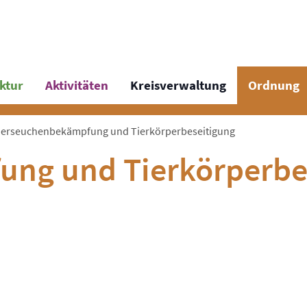
uktur
Aktivitäten
Kreisverwaltung
Ordnung
ierseuchenbekämpfung und Tierkörperbeseitigung
ng und Tierkörperbe