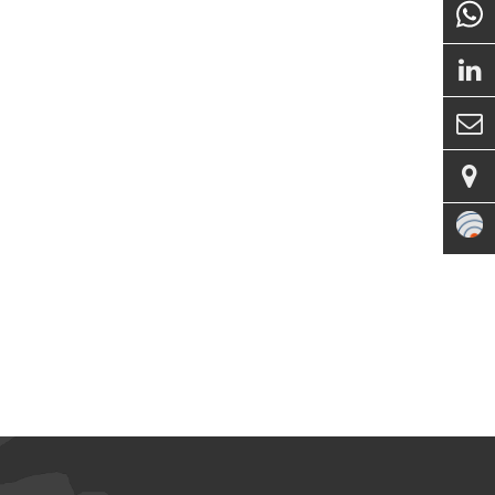


