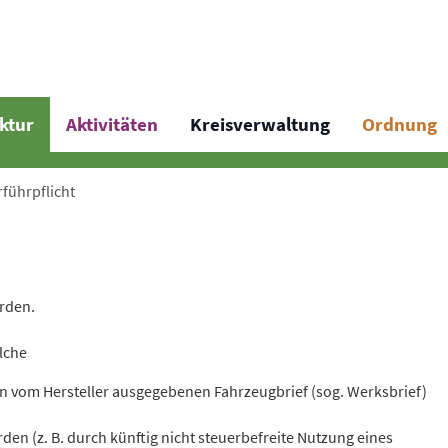
uktur
Aktivitäten
Kreisverwaltung
Ordnung
rführpflicht
rden.
lche
n vom Hersteller ausgegebenen Fahrzeugbrief (sog. Werksbrief)
en (z. B. durch künftig nicht steuerbefreite Nutzung eines