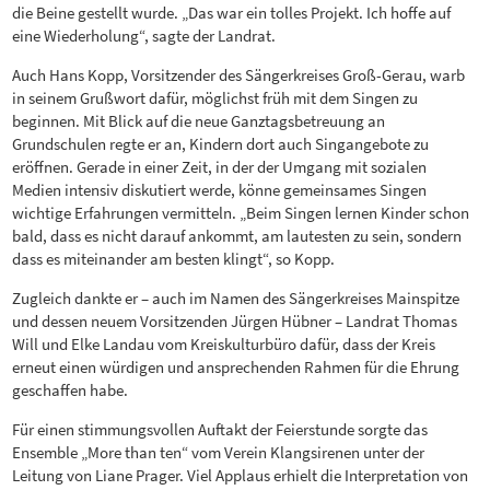
die Beine gestellt wurde. „Das war ein tolles Projekt. Ich hoffe auf
eine Wiederholung“, sagte der Landrat.
Auch Hans Kopp, Vorsitzender des Sängerkreises Groß-Gerau, warb
in seinem Grußwort dafür, möglichst früh mit dem Singen zu
beginnen. Mit Blick auf die neue Ganztagsbetreuung an
Grundschulen regte er an, Kindern dort auch Singangebote zu
eröffnen. Gerade in einer Zeit, in der der Umgang mit sozialen
Medien intensiv diskutiert werde, könne gemeinsames Singen
wichtige Erfahrungen vermitteln. „Beim Singen lernen Kinder schon
bald, dass es nicht darauf ankommt, am lautesten zu sein, sondern
dass es miteinander am besten klingt“, so Kopp.
Zugleich dankte er – auch im Namen des Sängerkreises Mainspitze
und dessen neuem Vorsitzenden Jürgen Hübner – Landrat Thomas
Will und Elke Landau vom Kreiskulturbüro dafür, dass der Kreis
erneut einen würdigen und ansprechenden Rahmen für die Ehrung
geschaffen habe.
Für einen stimmungsvollen Auftakt der Feierstunde sorgte das
Ensemble „More than ten“ vom Verein Klangsirenen unter der
Leitung von Liane Prager. Viel Applaus erhielt die Interpretation von