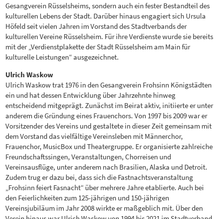
Gesangverein Rüsselsheims, sondern auch ein fester Bestandteil des
kulturellen Lebens der Stadt. Darüber hinaus engagiert sich Ursula
Höfeld seit vielen Jahren im Vorstand des Stadtverbands der
kulturellen Vereine Rüsselsheim. Für ihre Verdienste wurde sie bereits
mit der „Verdienstplakette der Stadt Rüsselsheim am Main für
kulturelle Leistungen“ ausgezeichnet.
Ulrich Waskow
Ulrich Waskow trat 1976 in den Gesangverein Frohsinn Königstädten
ein und hat dessen Entwicklung über Jahrzehnte hinweg
entscheidend mitgeprägt. Zunächst im Beirat aktiv, initiierte er unter
anderem die Gründung eines Frauenchors. Von 1997 bis 2009 war er
Vorsitzender des Vereins und gestaltete in dieser Zeit gemeinsam mit
dem Vorstand das vielfältige Vereinsleben mit Männerchor,
Frauenchor, MusicBox und Theatergruppe. Er organisierte zahlreiche
Freundschaftssingen, Veranstaltungen, Chorreisen und
Vereinsausflüge, unter anderem nach Brasilien, Alaska und Detroit.
Zudem trug er dazu bei, dass sich die Fastnachtsveranstaltung
„Frohsinn feiert Fasnacht“ über mehrere Jahre etablierte. Auch bei
den Feierlichkeiten zum 125-jährigen und 150-jährigen
Vereinsjubiläum im Jahr 2008 wirkte er maßgeblich mit. Über den
Verein hinaus war Ulrich Waskow von 1994 bis 2021 im Stadtverband