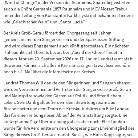
„Wind of Change“ in der Version der Scorpions. Später begeisterten
auch die Chöre Germania 1857 Raunheim und MGV Mozart Trebur
unter der Leitung von Konstantin Karklisiyski mit bekannten Liedern
wie „Griechischer Wein“ und „Santa Lucia“.
Der Kreis Groß-Gerau fördert den Chorgesang seit Jahren
gemeinsam mit den Sängerkreisen und der Sparkassen-Stiftung –
und wird dieses Engagement auch künftig fortsetzen. Ein nächster
Höhepunkt steht bereits bevor: Der „Abend der Chöre“ findet in
diesem Jahr am 20. September 2026 um 17 Uhr im Landratsamt statt.
Bewerben können sich alle im Kreis ansässigen Erwachsenenchöre
noch bis 4. Mai über die Internetseite des Kreises.
Landrat Thomas Will dankte den Sängerinnen und Sängern ebenso
wie den Vertreterinnen und Vertretern der Sängerkreise Groß-Gerau
und Mainspitze sowie den Gästen aus Politik und öffentlichem
Leben. Sein Dank galt außerdem dem Bewirtungsteam aus
Bischofsheim und dem Team des Kreiskulturbüros um Elke Landau,
das für einen reibungslosen Ablauf der Veranstaltung sorgte. Eine
außerplanmäßige Überraschung gab es aber noch: Elke Landau
wurde für ihre Verdienste um den Chorgesang zum Ehrenmitglied des
Sängerkreises Groß-Gerau ernannt. Sie ist, wie Hans Kopp sagte, seit