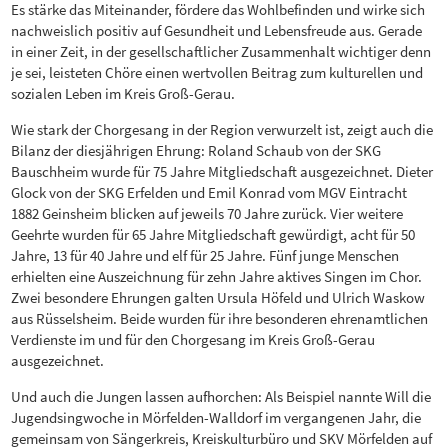
Es stärke das Miteinander, fördere das Wohlbefinden und wirke sich
nachweislich positiv auf Gesundheit und Lebensfreude aus. Gerade
in einer Zeit, in der gesellschaftlicher Zusammenhalt wichtiger denn
je sei, leisteten Chöre einen wertvollen Beitrag zum kulturellen und
sozialen Leben im Kreis Groß-Gerau.
Wie stark der Chorgesang in der Region verwurzelt ist, zeigt auch die
Bilanz der diesjährigen Ehrung: Roland Schaub von der SKG
Bauschheim wurde für 75 Jahre Mitgliedschaft ausgezeichnet. Dieter
Glock von der SKG Erfelden und Emil Konrad vom MGV Eintracht
1882 Geinsheim blicken auf jeweils 70 Jahre zurück. Vier weitere
Geehrte wurden für 65 Jahre Mitgliedschaft gewürdigt, acht für 50
Jahre, 13 für 40 Jahre und elf für 25 Jahre. Fünf junge Menschen
erhielten eine Auszeichnung für zehn Jahre aktives Singen im Chor.
Zwei besondere Ehrungen galten Ursula Höfeld und Ulrich Waskow
aus Rüsselsheim. Beide wurden für ihre besonderen ehrenamtlichen
Verdienste im und für den Chorgesang im Kreis Groß-Gerau
ausgezeichnet.
Und auch die Jungen lassen aufhorchen: Als Beispiel nannte Will die
Jugendsingwoche in Mörfelden-Walldorf im vergangenen Jahr, die
gemeinsam von Sängerkreis, Kreiskulturbüro und SKV Mörfelden auf