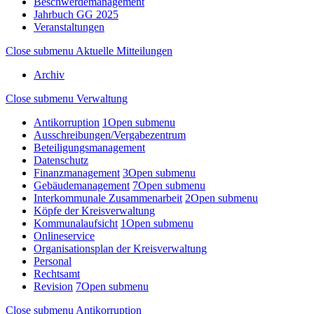
Beschwerdemanagement
Jahrbuch GG 2025
Veranstaltungen
Close submenu
Aktuelle Mitteilungen
Archiv
Close submenu
Verwaltung
Antikorruption
1
Open submenu
Ausschreibungen/Vergabezentrum
Beteiligungsmanagement
Datenschutz
Finanzmanagement
3
Open submenu
Gebäudemanagement
7
Open submenu
Interkommunale Zusammenarbeit
2
Open submenu
Köpfe der Kreisverwaltung
Kommunalaufsicht
1
Open submenu
Onlineservice
Organisationsplan der Kreisverwaltung
Personal
Rechtsamt
Revision
7
Open submenu
Close submenu
Antikorruption