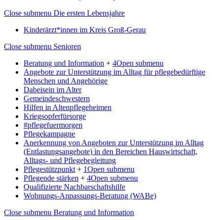
Close submenu
Die ersten Lebensjahre
Kinderärzt*innen im Kreis Groß-Gerau
Close submenu
Senioren
Beratung und Information
+
4
Open submenu
Angebote zur Unterstützung im Alltag für pflegebedürftige
Menschen und Angehörige
Dabeisein im Alter
Gemeindeschwestern
Hilfen in Altenpflegeheimen
Kriegsopferfürsorge
#pflegefuermorgen
Pflegekampagne
Anerkennung von Angeboten zur Unterstützung im Alltag
(Entlastungsangebote) in den Bereichen Hauswirtschaft,
Alltags- und Pflegebegleitung
Pflegestützpunkt
+
1
Open submenu
Pflegende stärken
+
4
Open submenu
Qualifizierte Nachbarschaftshilfe
Wohnungs-Anpassungs-Beratung (WABe)
Close submenu
Beratung und Information