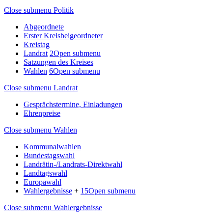
Close submenu
Politik
Abgeordnete
Erster Kreisbeigeordneter
Kreistag
Landrat
2
Open submenu
Satzungen des Kreises
Wahlen
6
Open submenu
Close submenu
Landrat
Gesprächstermine, Einladungen
Ehrenpreise
Close submenu
Wahlen
Kommunalwahlen
Bundestagswahl
Landrätin-/Landrats-Direktwahl
Landtagswahl
Europawahl
Wahlergebnisse
+
15
Open submenu
Close submenu
Wahlergebnisse