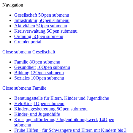
Navigation
Gesellschaft
5
Open submenu
Infrastruktur
5
Open submenu
Aktivitäten
5
Open submenu
Kreisverwaltung
5
Open submenu
Ordnung
5
Open submenu
Gremienportal
Close submenu
Gesellschaft
Familie
8
Open submenu
Gesundheit
10
Open submenu
Bildung
12
Open submenu
Soziales
10
Open submenu
Close submenu
Familie
Beratungsstelle für Eltern, Kinder und Jugendliche
HelpKids
1
Open submenu
Kindertagesbetreuung
5
Open submenu
Kinder- und Jugendhilfe
Kreisjugendförderung / Jugendbildungswerk
14
Open
submenu
Frühe Hilfen - für Schwangere und Eltern mit Kindern bis 3