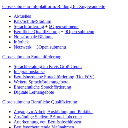
Close submenu
Infoplattform: Bildung für Zugewanderte
Aktuelles
Kita/Schule/Studium
Sprachförderung
+
6
Open submenu
Berufliche Qualifizierung
+
9
Open submenu
Non-formale Bildung
Infothek
Netzwerk
+
3
Open submenu
Close submenu
Sprachförderung
Sprachberatung im Kreis Groß-Gerau
Integrationskurse
Berufsbezogene Sprachförderung (DeuFöV)
Weitere Sprachförderangebote
Ehrenamtliche Sprachförderung
Digitale Lernangebote
Close submenu
Berufliche Qualifizierung
Zugang zu Arbeit, Ausbildung und Praktika
Zuständige Stellen: BA und Jobcenter
Anerkennung von Berufsabschlüssen
Berufsvorbereitende Maßnahmen