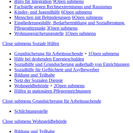
Büro für Integration
9
Open submenu
Fachstelle gegen Rechtsextremismus und Rassismus
Kinder- und Jugendhilfe
6
Open submenu
Menschen mit Behinderungen
6
Open submenu
Eingliederungshilfe, Bedarfsermittlung und Sozialberatung,
Pflegestützpunkt
3
Open submenu
Wohnungssicherungsstelle
1
Open submenu
Close submenu
Soziale Hilfen
Grundsicherung für Arbeitssuchende
+
1
Open submenu
Hilfe bei drohenden Energieschulden
Sozialhilfe und Grundsicherung außerhalb von Einrichtungen
Sozialhilfe für Geflüchtete und Asylbewerber
Bildung und Teilhabe
Netz der Sozialen Dienste
Wohngeldbehörde
+
2
Open submenu
Hilfen in stationären Pflegeeinrichtungen
Close submenu
Grundsicherung für Arbeitssuchende
Schlichtungsstelle
Close submenu
Wohngeldbehörde
Bildung und Teilhabe