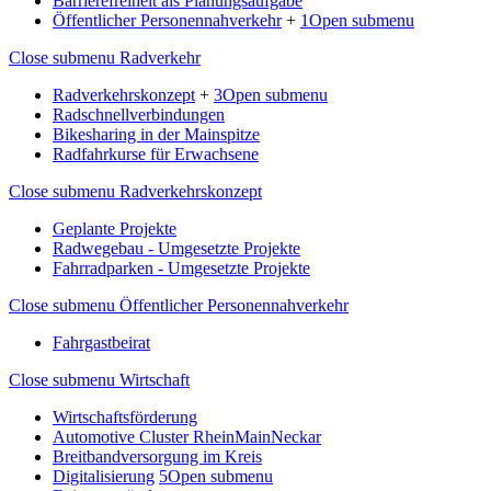
Barrierefreiheit als Planungsaufgabe
Öffentlicher Personennahverkehr
+
1
Open submenu
Close submenu
Radverkehr
Radverkehrskonzept
+
3
Open submenu
Radschnellverbindungen
Bikesharing in der Mainspitze
Radfahrkurse für Erwachsene
Close submenu
Radverkehrskonzept
Geplante Projekte
Radwegebau - Umgesetzte Projekte
Fahrradparken - Umgesetzte Projekte
Close submenu
Öffentlicher Personennahverkehr
Fahrgastbeirat
Close submenu
Wirtschaft
Wirtschaftsförderung
Automotive Cluster RheinMainNeckar
Breitbandversorgung im Kreis
Digitalisierung
5
Open submenu