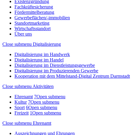
Existenzgründung
Fachkräftesicherung
Fördermittelberatung
Gewerbeflächen/-immobilien
Standortmarketing
Wirtschaftsstandort
Über uns
Close submenu
Digitalisierung
Digitalisierung im Handwerk
Digitalisierung im Handel
Digitalisierung im Dienstleistungsgewerbe
Digitalisierung im Produzierenden Gewerbe
Kooperation mit dem Mittelstand-Digital Zentrum Darmstadt
Close submenu
Aktivitäten
Ehrenamt
7
Open submenu
Kultur
7
Open submenu
Sport
6
Open submenu
Freizeit
1
Open submenu
Close submenu
Ehrenamt
Auszeichnungen und Ehrungen