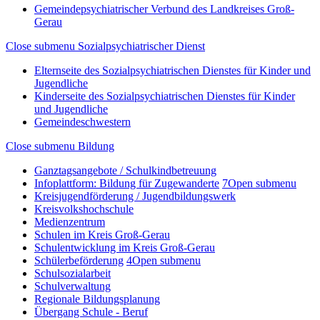
Gemeindepsychiatrischer Verbund des Landkreises Groß-
Gerau
Close submenu
Sozialpsychiatrischer Dienst
Elternseite des Sozialpsychiatrischen Dienstes für Kinder und
Jugendliche
Kinderseite des Sozialpsychiatrischen Dienstes für Kinder
und Jugendliche
Gemeindeschwestern
Close submenu
Bildung
Ganztagsangebote / Schulkindbetreuung
Infoplattform: Bildung für Zugewanderte
7
Open submenu
Kreisjugendförderung / Jugendbildungswerk
Kreisvolkshochschule
Medienzentrum
Schulen im Kreis Groß-Gerau
Schulentwicklung im Kreis Groß-Gerau
Schülerbeförderung
4
Open submenu
Schulsozialarbeit
Schulverwaltung
Regionale Bildungsplanung
Übergang Schule - Beruf