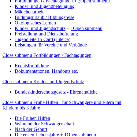
Fortbildungen / Fachtagungen
+
2
Open submenu
Kinder- und Jugendbeteiligung
Mädchenarbeit
Bildungsurlaub / Bildungsreise
Ökologisches Lernen
Kinder- und Jugendschutz
+
1
Open submenu
Freistellung und Dienstbefreiung
JugendleiterIn-Card (Juleica)
Leistungen für Vereine und Verbände
Close submenu
Fortbildungen / Fachtagungen
Rechtsfortbildung
Dokumentationen, Handouts etc.
Close submenu
Kinder- und Jugendschutz
Bundeskinderschutzgesetz - Ehrenamtliche
Close submenu
Frühe Hilfen - für Schwangere und Eltern mit
Kindern bis 3 Jahre
Die Frühen Hilfen
Während der Schwangerschaft
Nach der Geburt
Die ersten Lebensjahre
+
1
Open submenu