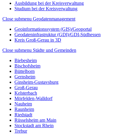
Ausbildung bei der Kreisverwaltung
Studium bei der Kreisverwaltung
Close submenu
Geodatenmanagement
Geoinformationssystem (GIS)/Geoportal
Geodateninfrastruktur (GDI)/GDI-Südhessen
Kreis Groß-Gerau in 3D
Close submenu
Städte und Gemeinden
Biebesheim
Bischofsheim
Büttelborn
Gernsheim
Ginsheim-Gustavsburg
Groß-Gerau
Kelsterbach
Mörfelden-Walldorf
Nauheim
Raunheim
Riedstadt
Rüsselsheim am Main
Stockstadt am Rhein
Trebur