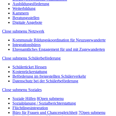
Ausbildungsförderung
Weiterbildung
Kammern
Beratungsstellen
Digitale Angebote
Close submenu
Netzwerk
Kommunale Bildungskoordination für Neuzugewanderte
Integrationsbüros
Ehrenamtliches Engagement für und mit Zugewanderten
Close submenu
Schülerbeförderung
Schülerticket Hessen
Kostenrückerstattung
Beförderung im freigestellten Schülerverkehr
Datenschutz bei der Schülerbeförderung
Close submenu
Soziales
Soziale Hilfen
8
Open submenu
Sozialplanung / Sozialberichterstattung
Flüchtlingsintegration
Büro für Frauen und Chancengleichheit
7
Open submenu