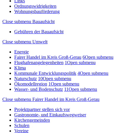
Links
Ordnungswidrigkeiten
Wohnungsbauförderung
Close submenu
Bauaufsicht
Gebühren der Bauaufsicht
Close submenu
Umwelt
Energie
Fairer Handel im Kreis Groß-Gerau
6
Open submenu
Flughafenangelegenheiten
1
Open submenu
Klima
Kommunale Entwicklungspolitik
4
Open submenu
Naturschutz
10
Open submenu
Ökomodellregion
1
Open submenu
Wasser- und Bodenschutz
11
Open submenu
Close submenu
Fairer Handel im Kreis Groß-Gerau
Projektpartner stellen sich vor
Gastronomie- und Einkaufswegweiser
Kirchengemeinden
Schulen
Vereine