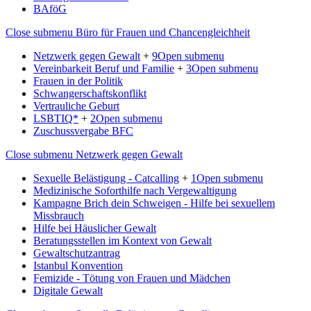
BAföG
Close submenu
Büro für Frauen und Chancengleichheit
Netzwerk gegen Gewalt
+
9
Open submenu
Vereinbarkeit Beruf und Familie
+
3
Open submenu
Frauen in der Politik
Schwangerschaftskonflikt
Vertrauliche Geburt
LSBTIQ*
+
2
Open submenu
Zuschussvergabe BFC
Close submenu
Netzwerk gegen Gewalt
Sexuelle Belästigung - Catcalling
+
1
Open submenu
Medizinische Soforthilfe nach Vergewaltigung
Kampagne Brich dein Schweigen - Hilfe bei sexuellem
Missbrauch
Hilfe bei Häuslicher Gewalt
Beratungsstellen im Kontext von Gewalt
Gewaltschutzantrag
Istanbul Konvention
Femizide - Tötung von Frauen und Mädchen
Digitale Gewalt