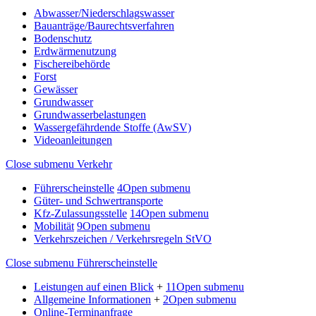
Abwasser/Niederschlagswasser
Bauanträge/Baurechtsverfahren
Bodenschutz
Erdwärmenutzung
Fischereibehörde
Forst
Gewässer
Grundwasser
Grundwasserbelastungen
Wassergefährdende Stoffe (AwSV)
Videoanleitungen
Close submenu
Verkehr
Führerscheinstelle
4
Open submenu
Güter- und Schwertransporte
Kfz-Zulassungsstelle
14
Open submenu
Mobilität
9
Open submenu
Verkehrszeichen / Verkehrsregeln StVO
Close submenu
Führerscheinstelle
Leistungen auf einen Blick
+
11
Open submenu
Allgemeine Informationen
+
2
Open submenu
Online-Terminanfrage