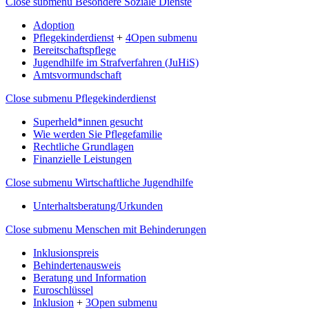
Close submenu
Besondere Soziale Dienste
Adoption
Pflegekinderdienst
+
4
Open submenu
Bereitschaftspflege
Jugendhilfe im Strafverfahren (JuHiS)
Amtsvormundschaft
Close submenu
Pflegekinderdienst
Superheld*innen gesucht
Wie werden Sie Pflegefamilie
Rechtliche Grundlagen
Finanzielle Leistungen
Close submenu
Wirtschaftliche Jugendhilfe
Unterhaltsberatung/Urkunden
Close submenu
Menschen mit Behinderungen
Inklusionspreis
Behindertenausweis
Beratung und Information
Euroschlüssel
Inklusion
+
3
Open submenu