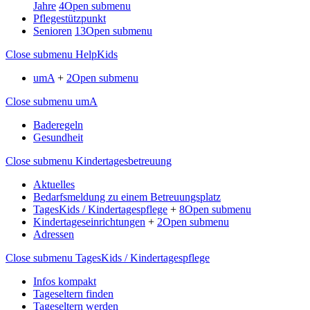
Jahre
4
Open submenu
Pflegestützpunkt
Senioren
13
Open submenu
Close submenu
HelpKids
umA
+
2
Open submenu
Close submenu
umA
Baderegeln
Gesundheit
Close submenu
Kindertagesbetreuung
Aktuelles
Bedarfsmeldung zu einem Betreuungsplatz
TagesKids / Kindertagespflege
+
8
Open submenu
Kindertageseinrichtungen
+
2
Open submenu
Adressen
Close submenu
TagesKids / Kindertagespflege
Infos kompakt
Tageseltern finden
Tageseltern werden