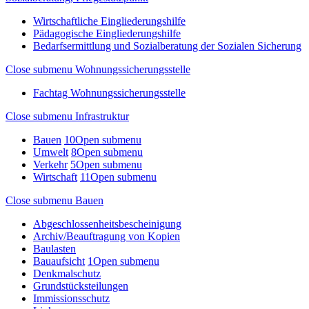
Wirtschaftliche Eingliederungshilfe
Pädagogische Eingliederungshilfe
Bedarfsermittlung und Sozialberatung der Sozialen Sicherung
Close submenu
Wohnungssicherungsstelle
Fachtag Wohnungssicherungsstelle
Close submenu
Infrastruktur
Bauen
10
Open submenu
Umwelt
8
Open submenu
Verkehr
5
Open submenu
Wirtschaft
11
Open submenu
Close submenu
Bauen
Abgeschlossenheitsbescheinigung
Archiv/Beauftragung von Kopien
Baulasten
Bauaufsicht
1
Open submenu
Denkmalschutz
Grundstücksteilungen
Immissionsschutz