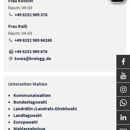
Frau Kotschi
Raum: V4-03
+49 6152 989 376
Frau Raiß
Raum: V4-03
+49 6152 989 84280
+49 6152 989 678
kowa@kreisgg
.
de


Unterseiten Wahlen

Kommunalwahlen
Bundestagswahl
Landrätin-/Landrats-Direktwahl
Landtagswahl

Europawahl
Wahlergebnisse