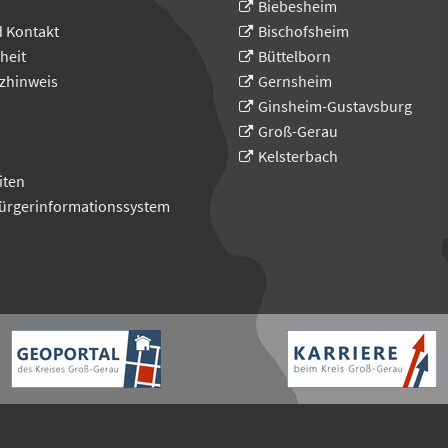
Biebesheim
d Kontakt
Bischofsheim
heit
Büttelborn
zhinweis
Gernsheim
Ginsheim-Gustavsburg
Groß-Gerau
Kelsterbach
iten
Bürgerinformationssystem