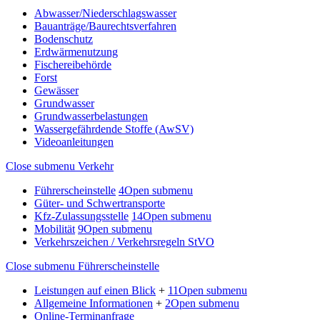
Abwasser/Niederschlagswasser
Bauanträge/Baurechtsverfahren
Bodenschutz
Erdwärmenutzung
Fischereibehörde
Forst
Gewässer
Grundwasser
Grundwasserbelastungen
Wassergefährdende Stoffe (AwSV)
Videoanleitungen
Close submenu
Verkehr
Führerscheinstelle
4
Open submenu
Güter- und Schwertransporte
Kfz-Zulassungsstelle
14
Open submenu
Mobilität
9
Open submenu
Verkehrszeichen / Verkehrsregeln StVO
Close submenu
Führerscheinstelle
Leistungen auf einen Blick
+
11
Open submenu
Allgemeine Informationen
+
2
Open submenu
Online-Terminanfrage