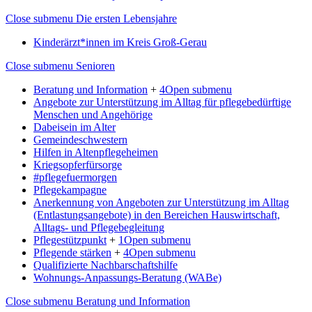
Close submenu
Die ersten Lebensjahre
Kinderärzt*innen im Kreis Groß-Gerau
Close submenu
Senioren
Beratung und Information
+
4
Open submenu
Angebote zur Unterstützung im Alltag für pflegebedürftige
Menschen und Angehörige
Dabeisein im Alter
Gemeindeschwestern
Hilfen in Altenpflegeheimen
Kriegsopferfürsorge
#pflegefuermorgen
Pflegekampagne
Anerkennung von Angeboten zur Unterstützung im Alltag
(Entlastungsangebote) in den Bereichen Hauswirtschaft,
Alltags- und Pflegebegleitung
Pflegestützpunkt
+
1
Open submenu
Pflegende stärken
+
4
Open submenu
Qualifizierte Nachbarschaftshilfe
Wohnungs-Anpassungs-Beratung (WABe)
Close submenu
Beratung und Information