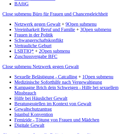
BAföG
Close submenu
Büro für Frauen und Chancengleichheit
Netzwerk gegen Gewalt
+
9
Open submenu
Vereinbarkeit Beruf und Familie
+
3
Open submenu
Frauen in der Politik
Schwangerschaftskonflikt
Vertrauliche Geburt
LSBTIQ*
+
2
Open submenu
Zuschussvergabe BFC
Close submenu
Netzwerk gegen Gewalt
Sexuelle Belästigung - Catcalling
+
1
Open submenu
Medizinische Soforthilfe nach Vergewaltigung
Kampagne Brich dein Schweigen - Hilfe bei sexuellem
Missbrauch
Hilfe bei Häuslicher Gewalt
Beratungsstellen im Kontext von Gewalt
Gewaltschutzantrag
Istanbul Konvention
Femizide - Tötung von Frauen und Mädchen
Digitale Gewalt