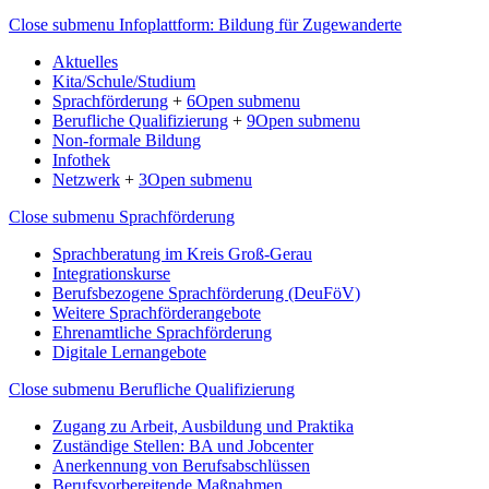
Close submenu
Infoplattform: Bildung für Zugewanderte
Aktuelles
Kita/Schule/Studium
Sprachförderung
+
6
Open submenu
Berufliche Qualifizierung
+
9
Open submenu
Non-formale Bildung
Infothek
Netzwerk
+
3
Open submenu
Close submenu
Sprachförderung
Sprachberatung im Kreis Groß-Gerau
Integrationskurse
Berufsbezogene Sprachförderung (DeuFöV)
Weitere Sprachförderangebote
Ehrenamtliche Sprachförderung
Digitale Lernangebote
Close submenu
Berufliche Qualifizierung
Zugang zu Arbeit, Ausbildung und Praktika
Zuständige Stellen: BA und Jobcenter
Anerkennung von Berufsabschlüssen
Berufsvorbereitende Maßnahmen