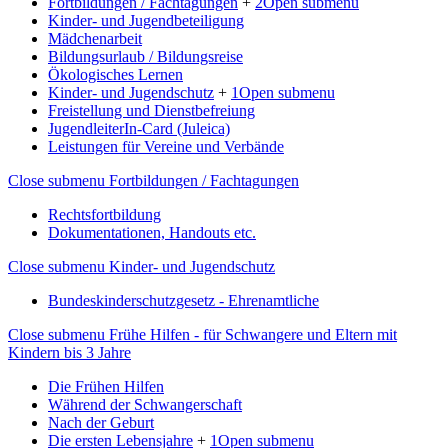
Fortbildungen / Fachtagungen
+
2
Open submenu
Kinder- und Jugendbeteiligung
Mädchenarbeit
Bildungsurlaub / Bildungsreise
Ökologisches Lernen
Kinder- und Jugendschutz
+
1
Open submenu
Freistellung und Dienstbefreiung
JugendleiterIn-Card (Juleica)
Leistungen für Vereine und Verbände
Close submenu
Fortbildungen / Fachtagungen
Rechtsfortbildung
Dokumentationen, Handouts etc.
Close submenu
Kinder- und Jugendschutz
Bundeskinderschutzgesetz - Ehrenamtliche
Close submenu
Frühe Hilfen - für Schwangere und Eltern mit
Kindern bis 3 Jahre
Die Frühen Hilfen
Während der Schwangerschaft
Nach der Geburt
Die ersten Lebensjahre
+
1
Open submenu