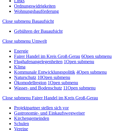
Links
Ordnungswidrigkeiten
Wohnungsbauförderung
Close submenu
Bauaufsicht
Gebühren der Bauaufsicht
Close submenu
Umwelt
Energie
Fairer Handel im Kreis Groß-Gerau
6
Open submenu
Flughafenangelegenheiten
1
Open submenu
Klima
Kommunale Entwicklungspolitik
4
Open submenu
Naturschutz
10
Open submenu
Ökomodellregion
1
Open submenu
Wasser- und Bodenschutz
11
Open submenu
Close submenu
Fairer Handel im Kreis Groß-Gerau
Projektpartner stellen sich vor
Gastronomie- und Einkaufswegweiser
Kirchengemeinden
Schulen
Vereine