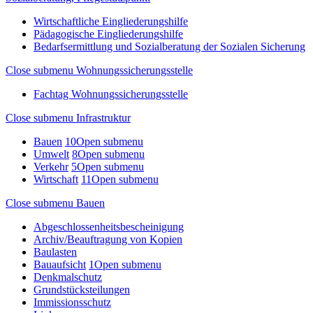
Wirtschaftliche Eingliederungshilfe
Pädagogische Eingliederungshilfe
Bedarfsermittlung und Sozialberatung der Sozialen Sicherung
Close submenu
Wohnungssicherungsstelle
Fachtag Wohnungssicherungsstelle
Close submenu
Infrastruktur
Bauen
10
Open submenu
Umwelt
8
Open submenu
Verkehr
5
Open submenu
Wirtschaft
11
Open submenu
Close submenu
Bauen
Abgeschlossenheitsbescheinigung
Archiv/Beauftragung von Kopien
Baulasten
Bauaufsicht
1
Open submenu
Denkmalschutz
Grundstücksteilungen
Immissionsschutz