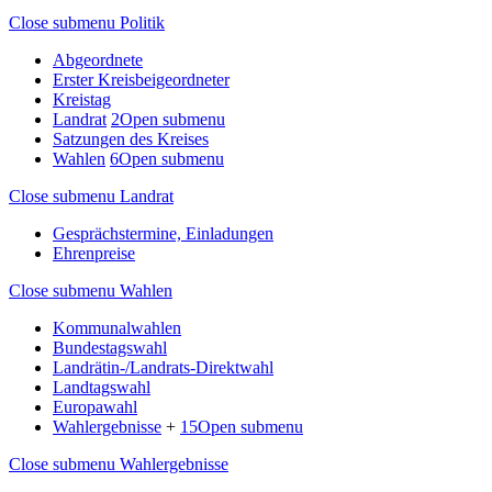
Close submenu
Politik
Abgeordnete
Erster Kreisbeigeordneter
Kreistag
Landrat
2
Open submenu
Satzungen des Kreises
Wahlen
6
Open submenu
Close submenu
Landrat
Gesprächstermine, Einladungen
Ehrenpreise
Close submenu
Wahlen
Kommunalwahlen
Bundestagswahl
Landrätin-/Landrats-Direktwahl
Landtagswahl
Europawahl
Wahlergebnisse
+
15
Open submenu
Close submenu
Wahlergebnisse