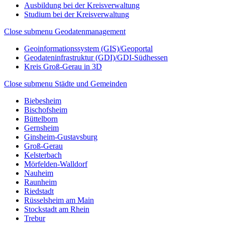
Ausbildung bei der Kreisverwaltung
Studium bei der Kreisverwaltung
Close submenu
Geodatenmanagement
Geoinformationssystem (GIS)/Geoportal
Geodateninfrastruktur (GDI)/GDI-Südhessen
Kreis Groß-Gerau in 3D
Close submenu
Städte und Gemeinden
Biebesheim
Bischofsheim
Büttelborn
Gernsheim
Ginsheim-Gustavsburg
Groß-Gerau
Kelsterbach
Mörfelden-Walldorf
Nauheim
Raunheim
Riedstadt
Rüsselsheim am Main
Stockstadt am Rhein
Trebur