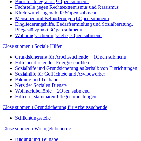
Büro für Integration
9
Open submenu
Fachstelle gegen Rechtsextremismus und Rassismus
Kinder- und Jugendhilfe
6
Open submenu
Menschen mit Behinderungen
6
Open submenu
Eingliederungshilfe, Bedarfsermittlung und Sozialberatung,
Pflegestützpunkt
3
Open submenu
Wohnungssicherungsstelle
1
Open submenu
Close submenu
Soziale Hilfen
Grundsicherung für Arbeitssuchende
+
1
Open submenu
Hilfe bei drohenden Energieschulden
Sozialhilfe und Grundsicherung außerhalb von Einrichtungen
Sozialhilfe für Geflüchtete und Asylbewerber
Bildung und Teilhabe
Netz der Sozialen Dienste
Wohngeldbehörde
+
2
Open submenu
Hilfen in stationären Pflegeeinrichtungen
Close submenu
Grundsicherung für Arbeitssuchende
Schlichtungsstelle
Close submenu
Wohngeldbehörde
Bildung und Teilhabe