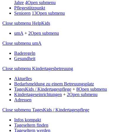
Jahre
4
Open submenu
Pflegestützpunkt
Senioren
13
Open submenu
Close submenu
HelpKids
umA
+
2
Open submenu
Close submenu
umA
Baderegeln
Gesundheit
Close submenu
Kindertagesbetreuung
Aktuelles
Bedarfsmeldung zu einem Betreuungsplatz
TagesKids / Kindertagespflege
+
8
Open submenu
Kindertageseinrichtungen
+
2
Open submenu
Adressen
Close submenu
TagesKids / Kindertagespflege
Infos kompakt
Tageseltern finden
Tageseltern werden