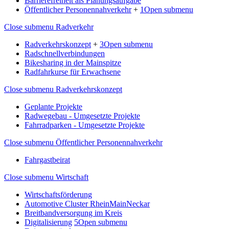
Barrierefreiheit als Planungsaufgabe
Öffentlicher Personennahverkehr
+
1
Open submenu
Close submenu
Radverkehr
Radverkehrskonzept
+
3
Open submenu
Radschnellverbindungen
Bikesharing in der Mainspitze
Radfahrkurse für Erwachsene
Close submenu
Radverkehrskonzept
Geplante Projekte
Radwegebau - Umgesetzte Projekte
Fahrradparken - Umgesetzte Projekte
Close submenu
Öffentlicher Personennahverkehr
Fahrgastbeirat
Close submenu
Wirtschaft
Wirtschaftsförderung
Automotive Cluster RheinMainNeckar
Breitbandversorgung im Kreis
Digitalisierung
5
Open submenu