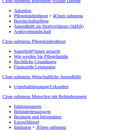
Close submenu
Besondere Soziale Dienste
Adoption
Pflegekinderdienst
+
4
Open submenu
Bereitschaftspflege
Jugendhilfe im Strafverfahren (JuHiS)
Amtsvormundschaft
Close submenu
Pflegekinderdienst
Superheld*innen gesucht
Wie werden Sie Pflegefamilie
Rechtliche Grundlagen
Finanzielle Leistungen
Close submenu
Wirtschaftliche Jugendhilfe
Unterhaltsberatung/Urkunden
Close submenu
Menschen mit Behinderungen
Inklusionspreis
Behindertenausweis
Beratung und Information
Euroschlüssel
Inklusion
+
3
Open submenu