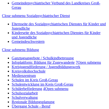
Gemeindepsychiatrischer Verbund des Landkreises Groß-
Gerau
Close submenu
Sozialpsychiatrischer Dienst
Elternseite des Sozialpsychiatrischen Dienstes für Kinder und
Jugendliche
Kinderseite des Sozialpsychiatrischen Dienstes für Kinder
und Jugendliche
Gemeindeschwestern
Close submenu
Bildung
Ganztagsangebote / Schulkindbetreuung
Infoplattform: Bildung für Zugewanderte
7
Open submenu
Kreisjugendförderung / Jugendbildungswerk
Kreisvolkshochschule
Medienzentrum
Schulen im Kreis Groß-Gerau
Schulentwicklung im Kreis Groß-Gerau
Schülerbeförderung
4
Open submenu
Schulsozialarbeit
Schulverwaltung
Regionale Bildungsplanung
Übergang Schule - Beruf