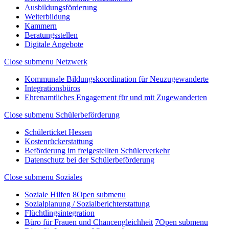
Ausbildungsförderung
Weiterbildung
Kammern
Beratungsstellen
Digitale Angebote
Close submenu
Netzwerk
Kommunale Bildungskoordination für Neuzugewanderte
Integrationsbüros
Ehrenamtliches Engagement für und mit Zugewanderten
Close submenu
Schülerbeförderung
Schülerticket Hessen
Kostenrückerstattung
Beförderung im freigestellten Schülerverkehr
Datenschutz bei der Schülerbeförderung
Close submenu
Soziales
Soziale Hilfen
8
Open submenu
Sozialplanung / Sozialberichterstattung
Flüchtlingsintegration
Büro für Frauen und Chancengleichheit
7
Open submenu