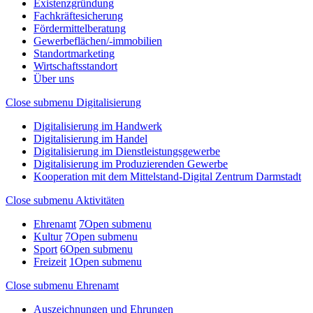
Existenzgründung
Fachkräftesicherung
Fördermittelberatung
Gewerbeflächen/-immobilien
Standortmarketing
Wirtschaftsstandort
Über uns
Close submenu
Digitalisierung
Digitalisierung im Handwerk
Digitalisierung im Handel
Digitalisierung im Dienstleistungsgewerbe
Digitalisierung im Produzierenden Gewerbe
Kooperation mit dem Mittelstand-Digital Zentrum Darmstadt
Close submenu
Aktivitäten
Ehrenamt
7
Open submenu
Kultur
7
Open submenu
Sport
6
Open submenu
Freizeit
1
Open submenu
Close submenu
Ehrenamt
Auszeichnungen und Ehrungen