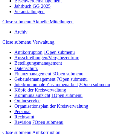
Beschwerdemanagement
Jahrbuch GG 2025
Veranstaltungen
Close submenu
Aktuelle Mitteilungen
Archiv
Close submenu
Verwaltung
Antikorruption
1
Open submenu
Ausschreibungen/Vergabezentrum
Beteiligungsmanagement
Datenschutz
Finanzmanagement
3
Open submenu
Gebäudemanagement
7
Open submenu
Interkommunale Zusammenarbeit
2
Open submenu
Köpfe der Kreisverwaltung
Kommunalaufsicht
1
Open submenu
Onlineservice
Organisationsplan der Kreisverwaltung
Personal
Rechtsamt
Revision
7
Open submenu
Close submenu
Antikorruption