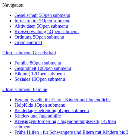
Navigation
Gesellschaft
5
Open submenu
Infrastruktur
5
Open submenu
Aktivitäten
5
Open submenu
Kreisverwaltung
5
Open submenu
Ordnung
5
Open submenu
Gremienportal
Close submenu
Gesellschaft
Familie
8
Open submenu
Gesundheit
10
Open submenu
Bildung
12
Open submenu
Soziales
10
Open submenu
Close submenu
Familie
Beratungsstelle für Eltern, Kinder und Jugendliche
HelpKids
1
Open submenu
Kindertagesbetreuung
5
Open submenu
Kinder- und Jugendhilfe
Kreisjugendförderung / Jugendbildungswerk
14
Open
submenu
Frühe Hilfen - für Schwangere und Eltern mit Kindern bis 3